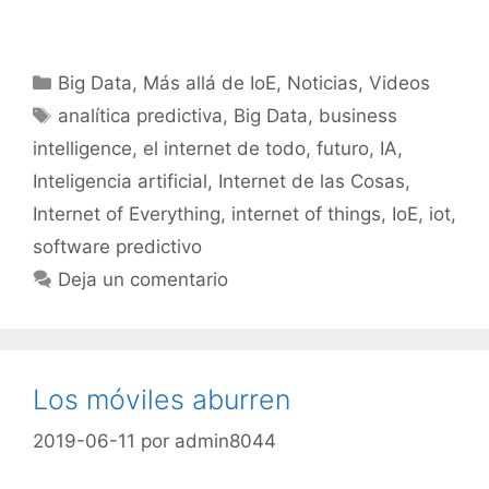
Categorías
Big Data
,
Más allá de IoE
,
Noticias
,
Videos
Etiquetas
analítica predictiva
,
Big Data
,
business
intelligence
,
el internet de todo
,
futuro
,
IA
,
Inteligencia artificial
,
Internet de las Cosas
,
Internet of Everything
,
internet of things
,
IoE
,
iot
,
software predictivo
Deja un comentario
Los móviles aburren
2019-06-11
por
admin8044