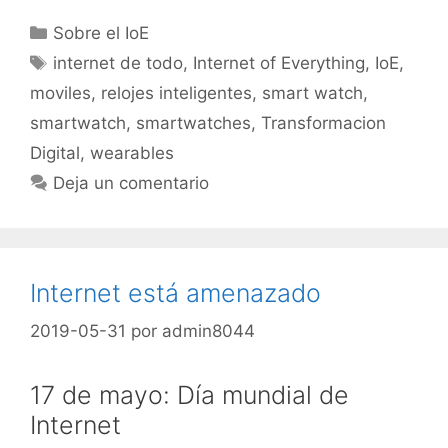
Categorías
Sobre el IoE
Etiquetas
internet de todo
,
Internet of Everything
,
IoE
,
moviles
,
relojes inteligentes
,
smart watch
,
smartwatch
,
smartwatches
,
Transformacion
Digital
,
wearables
Deja un comentario
Internet está amenazado
2019-05-31
por
admin8044
17 de mayo: Día mundial de
Internet