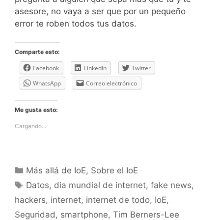
asesore, no vaya a ser que por un pequeño
error te roben todos tus datos.
Comparte esto:
Facebook
LinkedIn
Twitter
WhatsApp
Correo electrónico
Me gusta esto:
Cargando...
Categorías
Más allá de IoE
,
Sobre el IoE
Etiquetas
Datos
,
dia mundial de internet
,
fake news
,
hackers
,
internet
,
internet de todo
,
IoE
,
Seguridad
,
smartphone
,
Tim Berners-Lee