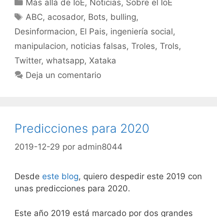
Categorías
Más allá de IoE
,
Noticias
,
Sobre el IoE
Etiquetas
ABC
,
acosador
,
Bots
,
bulling
,
Desinformacion
,
El Pais
,
ingeniería social
,
manipulacion
,
noticias falsas
,
Troles
,
Trols
,
Twitter
,
whatsapp
,
Xataka
Deja un comentario
Predicciones para 2020
2019-12-29
por
admin8044
Desde
este blog
, quiero despedir este 2019 con
unas predicciones para 2020.
Este año 2019 está marcado por dos grandes