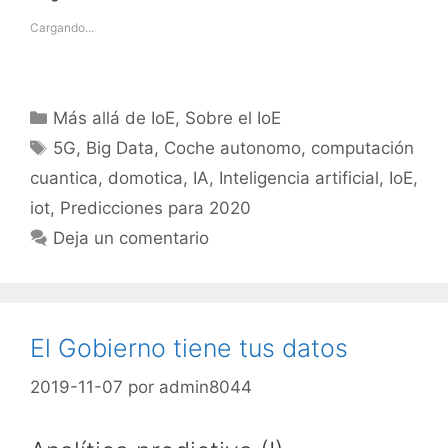
Cargando...
Categorías
Más allá de IoE
,
Sobre el IoE
Etiquetas
5G
,
Big Data
,
Coche autonomo
,
computación
cuantica
,
domotica
,
IA
,
Inteligencia artificial
,
IoE
,
iot
,
Predicciones para 2020
Deja un comentario
El Gobierno tiene tus datos
2019-11-07
por
admin8044