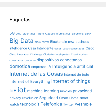
Etiquetas
5G
2017
algoritmos
Apple
Ataques informaticos
Barcelona
BBVA
Big Data
Blockchain
business
black mirror
BMW
intelligence
Casa Inteligente
Cisco
casas
casas conectadas
Cisco Innovation Challenge
Ciudades inteligentes
Cloud
coches
dispositivos conectados
conectados
concurso
domotica
Inteligencia artificial
IA
empresas
Internet de las Cosas
internet de todo
internet of things
Internet of Everything
iot
IoE
machine learning
privacidad
moviles
Seguridad
privacy
revolucion
Smart Home
smart
Telefonica
tecnología
wearable
watch
Twitter