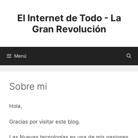
Saltar
al
El Internet de Todo - La
contenido
Gran Revolución
Menú
Sobre mi
Hola,
Gracias por visitar este blog.
Las Nuevas tecnologías es una de mis pasiones