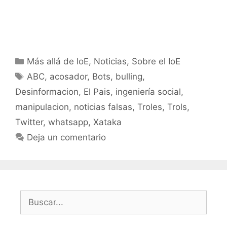
Categorías
Más allá de IoE
,
Noticias
,
Sobre el IoE
Etiquetas
ABC
,
acosador
,
Bots
,
bulling
,
Desinformacion
,
El Pais
,
ingeniería social
,
manipulacion
,
noticias falsas
,
Troles
,
Trols
,
Twitter
,
whatsapp
,
Xataka
Deja un comentario
Buscar: