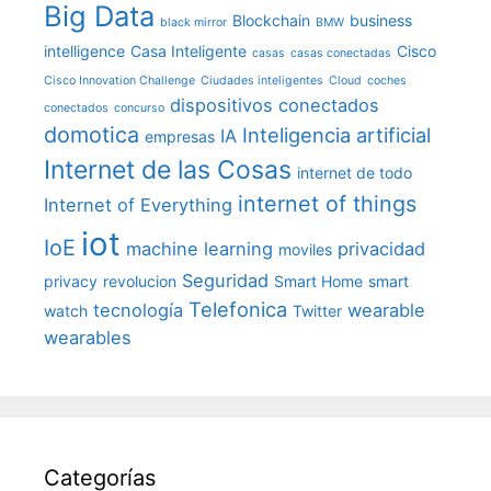
Big Data
Blockchain
business
black mirror
BMW
intelligence
Casa Inteligente
Cisco
casas
casas conectadas
Cisco Innovation Challenge
Ciudades inteligentes
Cloud
coches
dispositivos conectados
conectados
concurso
domotica
Inteligencia artificial
IA
empresas
Internet de las Cosas
internet de todo
internet of things
Internet of Everything
iot
IoE
machine learning
privacidad
moviles
Seguridad
privacy
revolucion
Smart Home
smart
Telefonica
tecnología
wearable
watch
Twitter
wearables
Categorías