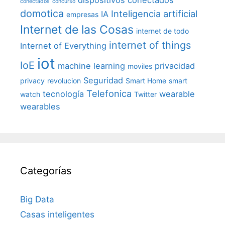
conectados
concurso
domotica
Inteligencia artificial
IA
empresas
Internet de las Cosas
internet de todo
internet of things
Internet of Everything
iot
IoE
machine learning
privacidad
moviles
Seguridad
privacy
revolucion
Smart Home
smart
Telefonica
tecnología
wearable
watch
Twitter
wearables
Categorías
Big Data
Casas inteligentes