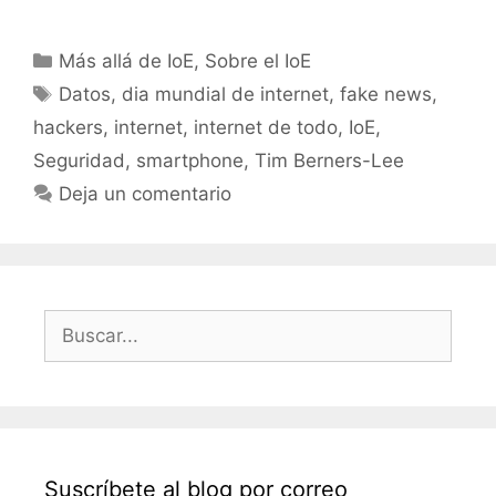
Categorías
Más allá de IoE
,
Sobre el IoE
Etiquetas
Datos
,
dia mundial de internet
,
fake news
,
hackers
,
internet
,
internet de todo
,
IoE
,
Seguridad
,
smartphone
,
Tim Berners-Lee
Deja un comentario
Buscar:
Suscríbete al blog por correo