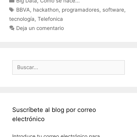
Big Data
,
Cómo se hace...
Etiquetas
BBVA
,
hackathon
,
programadores
,
software
,
tecnología
,
Telefonica
Deja un comentario
Buscar:
Suscríbete al blog por correo
electrónico
Introduce tu correo electrónico para