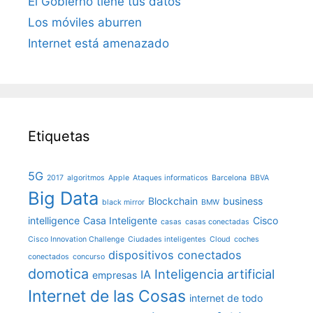
El Gobierno tiene tus datos
Los móviles aburren
Internet está amenazado
Etiquetas
5G
2017
algoritmos
Apple
Ataques informaticos
Barcelona
BBVA
Big Data
Blockchain
business
black mirror
BMW
intelligence
Casa Inteligente
Cisco
casas
casas conectadas
Cisco Innovation Challenge
Ciudades inteligentes
Cloud
coches
dispositivos conectados
conectados
concurso
domotica
Inteligencia artificial
IA
empresas
Internet de las Cosas
internet de todo