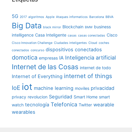
5G
2017
algoritmos
Apple
Ataques informaticos
Barcelona
BBVA
Big Data
Blockchain
business
black mirror
BMW
intelligence
Casa Inteligente
Cisco
casas
casas conectadas
Cisco Innovation Challenge
Ciudades inteligentes
Cloud
coches
dispositivos conectados
conectados
concurso
domotica
Inteligencia artificial
IA
empresas
Internet de las Cosas
internet de todo
internet of things
Internet of Everything
iot
IoE
machine learning
privacidad
moviles
Seguridad
privacy
revolucion
Smart Home
smart
Telefonica
tecnología
wearable
watch
Twitter
wearables