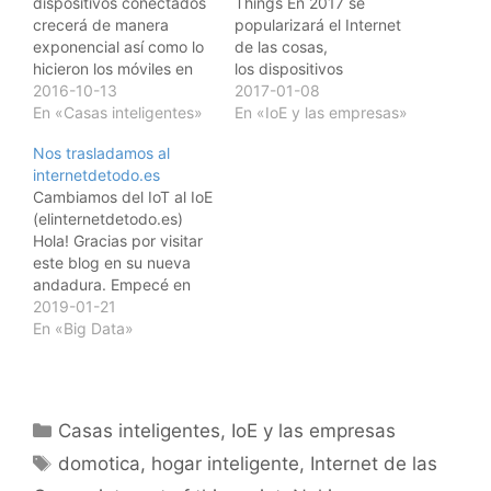
dispositivos conectados
Things En 2017 se
crecerá de manera
popularizará el Internet
exponencial así como lo
de las cosas,
hicieron los móviles en
los dispositivos
su momento
2016-10-13
conectados 2017 será
2017-01-08
En «Casas inteligentes»
un año de lanzamiento
En «IoE y las empresas»
masivo de dispositivos
Nos trasladamos al
conectados, lo que
internetdetodo.es
llamamos el Internet de
Cambiamos del IoT al IoE
las Cosas. Este nuevo
(elinternetdetodo.es)
año, como se ha visto en
Hola! Gracias por visitar
la ultima feria CES Las
este blog en su nueva
Vegas, es un…
andadura. Empecé en
2015 con
2019-01-21
internetdelascosas.com.
En «Big Data»
es y he aprovechado el
cambio de año para
cambiar de dominio
(ahora pasamos al
Categorías
Casas inteligentes
,
IoE y las empresas
elinternetdetodo.es) y
Etiquetas
de paso ampliar el
domotica
,
hogar inteligente
,
Internet de las
concepto. Y pensareis