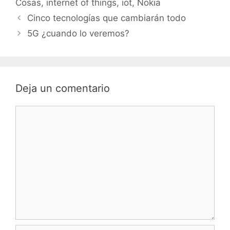
Cosas
,
internet of things
,
iot
,
Nokia
¿porqué este cambio?
Navegación
Este cambio lo…
Cinco tecnologías que cambiarán todo
de
5G ¿cuando lo veremos?
entradas
Deja un comentario
Comentario