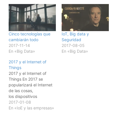
Cinco tecnologías que
IoT, Big data y
cambiarán todo
Seguridad
2017-11-14
2017-08-05
En «Big Data»
En «Big Data»
2017 y el Internet of
Things
2017 y el Internet of
Things En 2017 se
popularizará el Internet
de las cosas,
los dispositivos
conectados 2017 será
2017-01-08
un año de lanzamiento
En «IoE y las empresas»
masivo de dispositivos
conectados, lo que
llamamos el Internet de