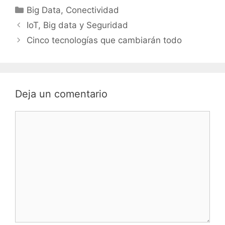
las Cosas. Este nuevo
Categorías
Big Data
,
Conectividad
año, como se ha visto en
Navegación
la ultima feria CES Las
IoT, Big data y Seguridad
Vegas, es un…
de
Cinco tecnologías que cambiarán todo
entradas
Deja un comentario
Comentario