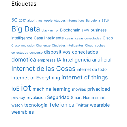
Etiquetas
5G
2017
algoritmos
Apple
Ataques informaticos
Barcelona
BBVA
Big Data
Blockchain
business
black mirror
BMW
intelligence
Casa Inteligente
Cisco
casas
casas conectadas
Cisco Innovation Challenge
Ciudades inteligentes
Cloud
coches
dispositivos conectados
conectados
concurso
domotica
Inteligencia artificial
IA
empresas
Internet de las Cosas
internet de todo
internet of things
Internet of Everything
iot
IoE
machine learning
privacidad
moviles
Seguridad
privacy
revolucion
Smart Home
smart
Telefonica
tecnología
wearable
watch
Twitter
wearables