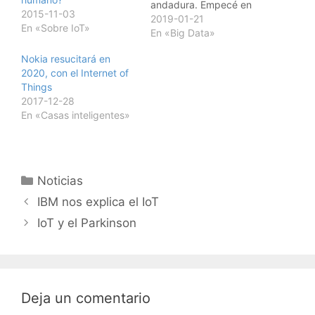
andadura. Empecé en
2015-11-03
2015 con
2019-01-21
En «Sobre IoT»
internetdelascosas.com.
En «Big Data»
es y he aprovechado el
Nokia resucitará en
cambio de año para
2020, con el Internet of
cambiar de dominio
Things
(ahora pasamos al
2017-12-28
elinternetdetodo.es) y
En «Casas inteligentes»
de paso ampliar el
concepto. Y pensareis
¿porqué este cambio?
Este cambio lo…
Categorías
Noticias
Navegación
IBM nos explica el IoT
de
IoT y el Parkinson
entradas
Deja un comentario