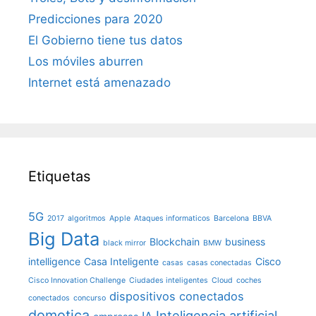
Predicciones para 2020
El Gobierno tiene tus datos
Los móviles aburren
Internet está amenazado
Etiquetas
5G
2017
algoritmos
Apple
Ataques informaticos
Barcelona
BBVA
Big Data
Blockchain
business
black mirror
BMW
intelligence
Casa Inteligente
Cisco
casas
casas conectadas
Cisco Innovation Challenge
Ciudades inteligentes
Cloud
coches
dispositivos conectados
conectados
concurso
domotica
Inteligencia artificial
IA